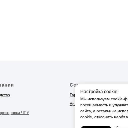
пании
Сервис и поддержка
Настройка cookie
дство
Гарантия
Мы используем cookie-фа
Архитект
орам
посещаемость и улучшат
сайта, а остальные испо
фрезеровки ЧПУ
cookie, отклонить необя