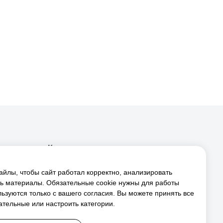
Контакты
8 800-770-70-72
йлы, чтобы сайт работал корректно, анализировать
8 995 220-72-72
ь материалы. Обязательные cookie нужны для работы
льзуются только с вашего согласия. Вы можете принять все
zakazmaf@yandex.ru
зательные или настроить категории.