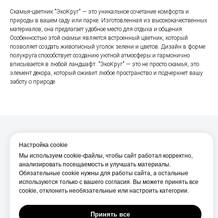
Скамья-цветник "ЭкоКруг" — это уникальное сочетание комфорта и
природы в вашем саду или парке. Изготовленная из высококачественных
материалов, она предлагает удобное место для отдыха и общения.
Особенностью этой скамьи является встроенный цветник, который
позволяет создать живописный уголок зелени и цветов. Дизайн в форме
полукруга способствует созданию уютной атмосферы и гармонично
вписывается в любой ландшафт. "ЭкоКруг" — это не просто скамья, это
элемент декора, который оживит любое пространство и подчеркнет вашу
заботу о природе.
Настройка cookie
Мы используем cookie-файлы, чтобы сайт работал корректно,
О компании
анализировать посещаемость и улучшать материалы.
Производство
Обязательные cookie нужны для работы сайта, а остальные
используются только с вашего согласия. Вы можете принять все
О нас
cookie, отклонить необязательные или настроить категории.
Услуги фрезеровки ЧПУ
Принять все