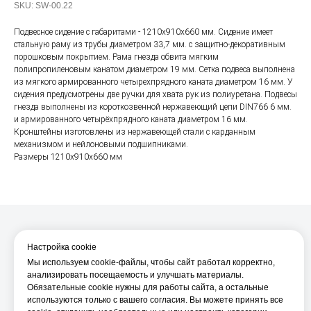
SKU:
SW-00.22
Подвесное сидение с габаритами - 1210х910х660 мм. Сидение имеет
стальную раму из трубы диаметром 33,7 мм. с защитно-декоративным
порошковым покрытием. Рама гнезда обвита мягким
полипропиленовым канатом диаметром 19 мм. Сетка подвеса выполнена
из мягкого армированного четырехпрядного каната диаметром 16 мм. У
сидения предусмотрены две ручки для хвата рук из полиуретана. Подвесы
гнезда выполнены из короткозвенной нержавеющий цепи DIN766 6 мм.
и армированного четырёхпрядного каната диаметром 16 мм.
Кронштейны изготовлены из нержавеющей стали с карданным
механизмом и нейлоновыми подшипниками.
Размеры 1210х910х660 мм
Настройка cookie
Мы используем cookie-файлы, чтобы сайт работал корректно,
О компании
анализировать посещаемость и улучшать материалы.
Производство
Обязательные cookie нужны для работы сайта, а остальные
используются только с вашего согласия. Вы можете принять все
О нас