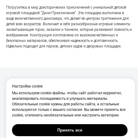
Погрузитесь в мир доисторических приключений с уникальной детской
игровой площадкой "Дино-Приключение". Эта площадка выполнена в
виде величественного динозавра, что делает её центром притяжения для
детей всех возрастов. Включает в себя разнообразные игровые элементы:
захватывающие горки, лазалки и тоннели, которые развивают ловкость и
воображение. Конструкция изготовлена из высококачественных и
безопасных материалов, обеспечивая надежность и долговечность.
Идеально подходит для парков, детских садов и дворовых площадок.
Настройка cookie
Мы используем cookie-файлы, чтобы сайт работал корректно,
О компании
анализировать посещаемость и улучшать материалы.
Производство
Обязательные cookie нужны для работы сайта, а остальные
используются только с вашего согласия. Вы можете принять все
О нас
cookie, отклонить необязательные или настроить категории.
Услуги фрезеровки ЧПУ
Принять все
© 2026 Комфортная среда