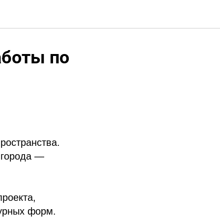
аботы по
ространства.
 города —
проекта,
урных форм.