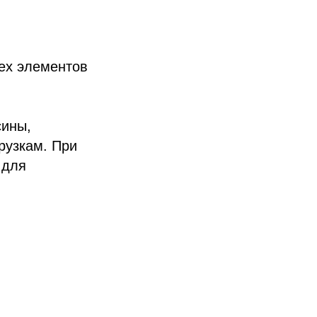
ех элементов
сины,
рузкам. При
 для