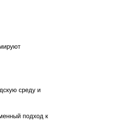
рмируют
одскую среду и
еменный подход к