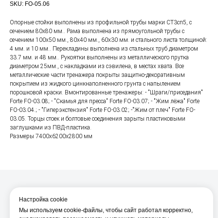
SKU:
FO-05.06
Опорные стойки выполнены из профильной трубы марки СТ3сп5, с
сечением 80х80 мм.. Рама выполнена из прямоугольной трубы с
сечением 100х50 мм., 80х40 мм., 60х30 мм. и стального листа толщиной:
4 мм. и 10 мм.. Перекладины выполнена из стальных труб диаметром
33.7 мм. и 48 мм.. Рукоятки выполнены из металлического прутка
диаметром 25мм., с накладками из сэвилена, в местах хвата. Все
металлические части тренажера покрыты защитно-декоративным
покрытием из жидкого цинкнаполненного грунта с напылением
порошковой краски. Вмонтированные тренажеры: - "Шраги/приседания"
Forte FO-03.08; - "Скамья для пресса" Forte FO-03.07; - "Жим лёжа" Forte
FO-03.04.; - "Гиперэкстензия" Forte FO-03.02; -"Жим от плеч" Forte FO-
03.05. Торцы стоек и болтовые соединения зарыты пластиковыми
заглушками из ПВД-пластика.
Размеры 7400x6200x2800 мм
Настройка cookie
Мы используем cookie-файлы, чтобы сайт работал корректно,
О компании